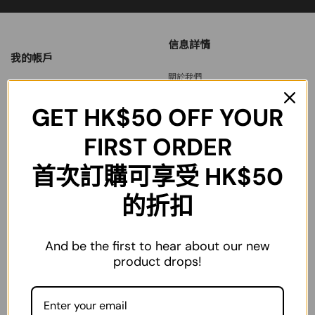
信息詳情
我的帳戶
關於我們
登記會員
運送政策
GET
HK$50
OFF YOUR
我的帳戶
退換貨政策
FIRST ORDER
我的訂單
條款與協議
首次訂購可享受 HK$50
我的地址
台灣訂單説明
的折扣
And be the first to hear about our new
product drops!
電話:
(852)53827146