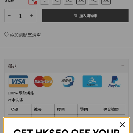
Size
加入購物車
添加到願望清單
描述
100% 聚酯纖維
冷水洗涤
尺碼
褲長
腰圍
臀圍
適合褲頭
M
71cm
68cm
116cm
29-30inch
L
72cm
71cm
120cm
31-32inch