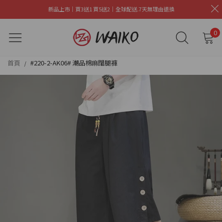
新品上市｜買3送1 買5送2｜全球配送.7天無理由退換
0
首頁
#220-2-AK06# 潮品棉麻闊腿褲
/