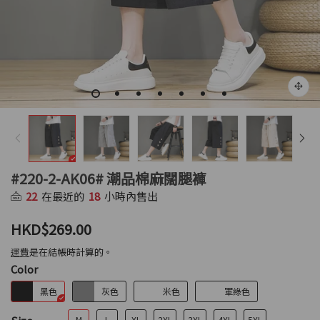
#220-2-AK06# 潮品棉麻闊腿褲
22
在最近的
18
小時內售出
HKD$269.00
運費
是在結帳時計算的。
Color
黑色
灰色
米色
軍綠色
M
L
XL
2XL
3XL
4XL
5XL