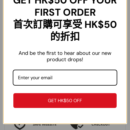
GET
HK$50
OFF YOUR
XL
73cm
74cm
124cm
33-34inch
FIRST ORDER
2XL
74cm
77cm
128cm
34-36inch
首次訂購可享受 HK$50
3XL
75cm
80cm
132cm
36-38inch
的折扣
4XL
76cm
83cm
136cm
38-40inch
5XL
77cm
86cm
140cm
40-42inch
And be the first to hear about our new
product drops!
注：尺碼為手工測量，僅作參考作用，不作為退換貨依據。
GET HK$50 OFF