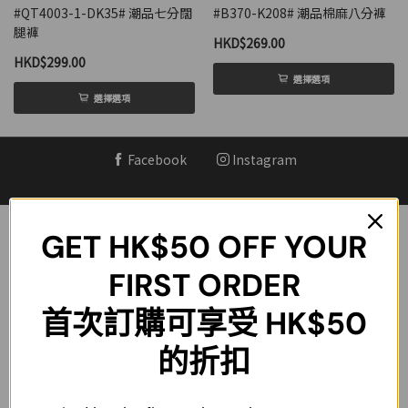
#QT4003-1-DK35# 潮品七分闊
#B370-K208# 潮品棉麻八分褲
腿褲
HKD$269.00
HKD$299.00
選擇選項
選擇選項
Facebook
Instagram
GET
HK$50
OFF YOUR
信息詳情
我的帳戶
FIRST ORDER
關於我們
登記會員
首次訂購可享受 HK$50
運送政策
我的帳戶
的折扣
退換貨政策
我的訂單
條款與協議