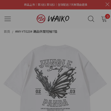
新品上市｜買3送1 買5送2｜全球配送.7天無理由退換
0
首頁
#MY-YT023# 潮品休閒短袖T恤
/