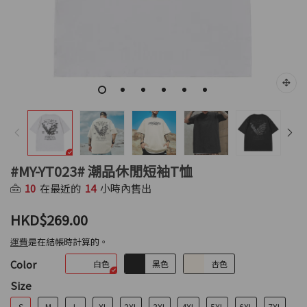
#MY-YT023# 潮品休閒短袖T恤
10
在最近的
14
小時內售出
HKD$269.00
運費
是在結帳時計算的。
Color
白色
黑色
杏色
Size
S
M
L
XL
2XL
3XL
4XL
5XL
6XL
7XL