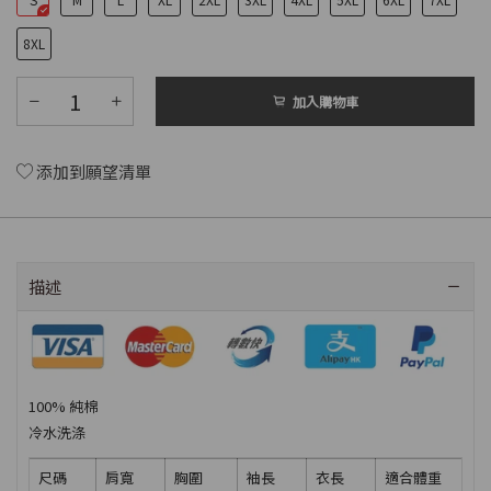
8XL
加入購物車
添加到願望清單
描述
100% 純棉
冷水洗涤
尺碼
肩寬
胸圍
袖長
衣長
適合體重