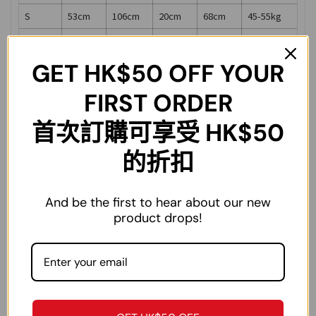
S
53cm
106cm
20cm
68cm
45-55kg
M
55cm
110cm
21cm
70cm
55-65kg
GET
HK$50
OFF YOUR
L
57cm
114cm
22cm
72cm
65-70kg
XL
59cm
118cm
23cm
74cm
70-80kg
FIRST ORDER
2XL
61cm
122cm
24cm
76cm
80-90kg
首次訂購可享受 HK$50
3XL
63cm
126cm
25cm
80cm
90-100kg
的折扣
4XL
65cm
130cm
26cm
82cm
100-110kg
5XL
67cm
134cm
27cm
84cm
110-120kg
And be the first to hear about our new
6XL
69cm
138cm
28cm
86cm
120-130kg
product drops!
7XL
71cm
142cm
29cm
88cm
130-140kg
8XL
71cm
148cm
29cm
88cm
140-150kg
注：尺碼為手工測量，僅作參考作用，不作為退換貨依據。