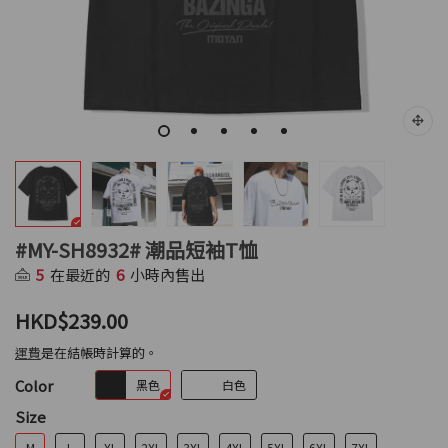
#MY-SH8932# 潮品短袖T恤
5
在最近的
6
小時內售出
HKD$239.00
運費
是在結帳時計算的。
Color
黑色
白色
Size
M
L
XL
2XL
3XL
4XL
5XL
6XL
7XL