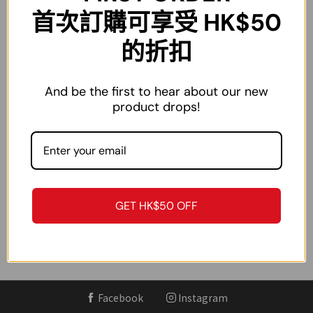
首次訂購可享受 HK$50
L
57cm
114cm
22cm
72cm
XL
59cm
的折扣
118cm
23cm
74cm
XXL
61cm
122cm
24cm
76cm
And be the first to hear about our new
3XL
63cm
126cm
25cm
80cm
product drops!
4XL
65cm
130cm
26cm
82cm
5XL
67cm
134cm
27cm
84cm
6XL
69cm
138cm
28cm
86cm
7XL
71cm
142cm
29cm
88cm
GET HK$50 OFF
注：尺碼為手工測量，僅作參考作用，不作為退換貨依據。
Facebook
Instagram