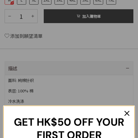
加入購物車
添加到願望清單
描述
面料: 純棉针织
表层: 100% 棉
冷水洗涤
尺碼
肩寬
胸圍
袖長
衣長
GET
HK$50
OFF YOUR
S
53cm
106cm
20cm
68cm
FIRST ORDER
M
55cm
110cm
21cm
70cm