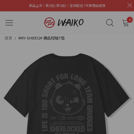
新品上市｜買3送1 買5送2｜全球配送.7天無理由退換
0
首頁
#MY-SH8932# 潮品短袖T恤
/