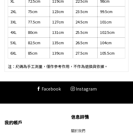
XL
72.5cm
119cm
22.5cm
98cm
2XL
75cm
123cm
23.5cm
99.5cm
3XL
77.5cm
127cm
24.5cm
101cm
4XL
80cm
131cm
25.5cm
102.5cm
5XL
82.5cm
135cm
26.5cm
104cm
6XL
85cm
139cm
27.5cm
105.5cm
注：尺碼為手工測量，僅作參考作用，不作為退換貨依據。
Facebook
Instagram
信息詳情
我的帳戶
關於我們