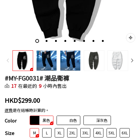
#MY-FG0031# 潮品衛褲
17
在最近的
9
小時內售出
HKD$299.00
運費
是在結帳時計算的。
Color
黑色
白色
深灰色
Size
M
L
XL
2XL
3XL
4XL
5XL
6XL