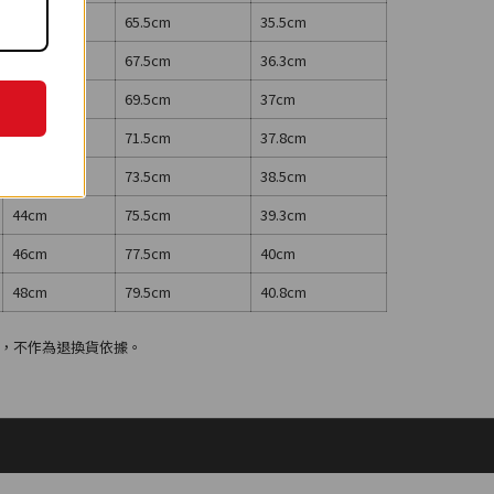
34cm
65.5cm
35.5cm
36cm
67.5cm
36.3cm
38cm
69.5cm
37cm
40cm
71.5cm
37.8cm
42cm
73.5cm
38.5cm
44cm
75.5cm
39.3cm
46cm
77.5cm
40cm
48cm
79.5cm
40.8cm
，不作為退換貨依據。