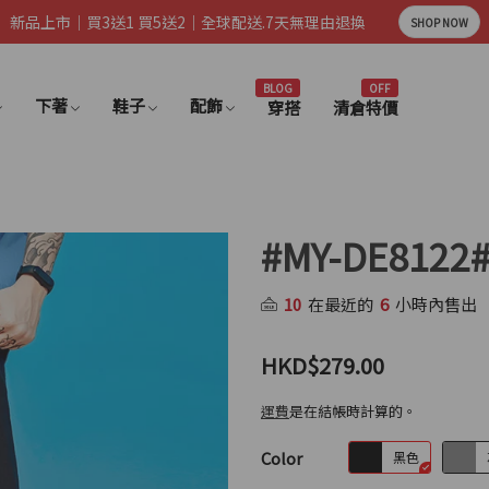
新品上市｜買3送1 買5送2｜全球配送.7天無理由退換
SHOP NOW
BLOG
OFF
下著
鞋子
配飾
穿搭
清倉特價
#MY-DE81
10
在最近的
6
小時內售出
HKD$279.00
運費
是在結帳時計算的。
Color
黑色