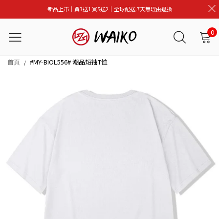
新品上市｜買3送1 買5送2｜全球配送.7天無理由退換
0
首頁
#MY-BIOL556# 潮品短袖T恤
/