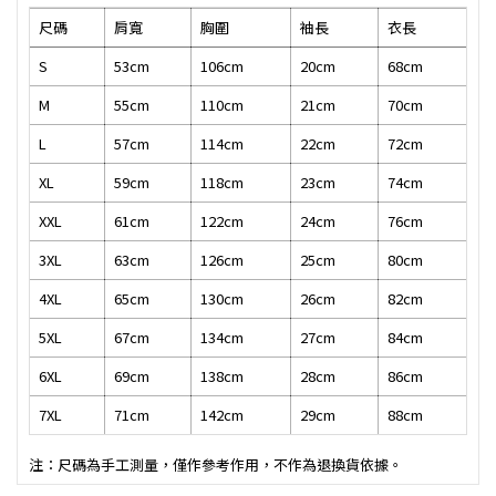
尺碼
肩寬
胸圍
袖長
衣長
S
53cm
106cm
20cm
68cm
M
55cm
110cm
21cm
70cm
L
57cm
114cm
22cm
72cm
XL
59cm
118cm
23cm
74cm
XXL
61cm
122cm
24cm
76cm
3XL
63cm
126cm
25cm
80cm
4XL
65cm
130cm
26cm
82cm
5XL
67cm
134cm
27cm
84cm
6XL
69cm
138cm
28cm
86cm
7XL
71cm
142cm
29cm
88cm
注：尺碼為手工測量，僅作參考作用，不作為退換貨依據。