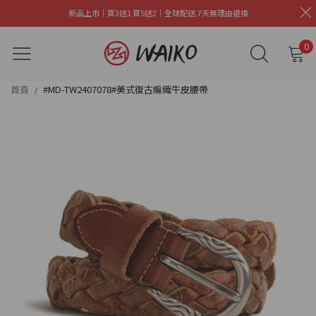
新品上市｜買3送1 買5送2｜全球配送.7天無理由退換
0
首頁
#MD-TW2407078#美式復古編織牛皮腰帶
/