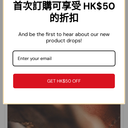
首次訂購可享受 HK$50
的折扣
And be the first to hear about our new
product drops!
GET HK$50 OFF