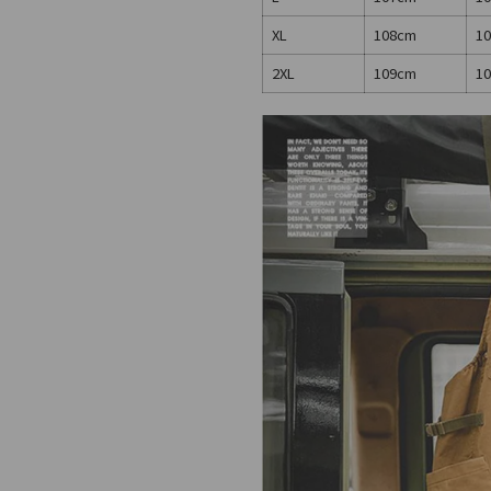
XL
108cm
10
2XL
109cm
1