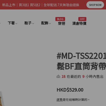
新品上市｜買3送1 買5送2｜全球配送.7天無理由退換
SHOP NOW
BLOG
OFF
下著
鞋子
配飾
穿搭
清倉特價
#MD-TSS2
鬆BF直筒背
18
在最近的
9
小時內售出
HKD$529.00
運費
是在結帳時計算的。