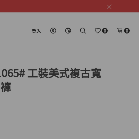
0
0
登入
201065# 工裝美式複古寬
帶褲