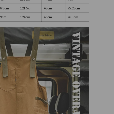
6.5cm
121.5cm
45cm
75.25cm
09cm
124cm
46cm
76.5cm