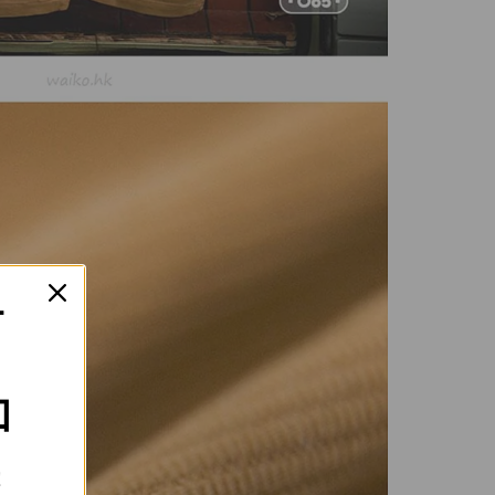
T
扣
!