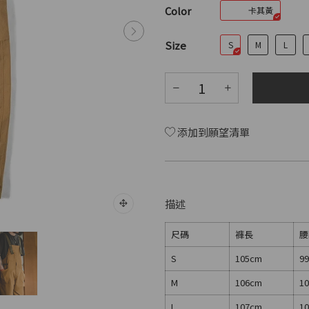
Color
卡其黃
Size
S
M
L
添加到願望清單
描述
尺碼
褲長
腰
S
105cm
9
M
106cm
10
L
107cm
1