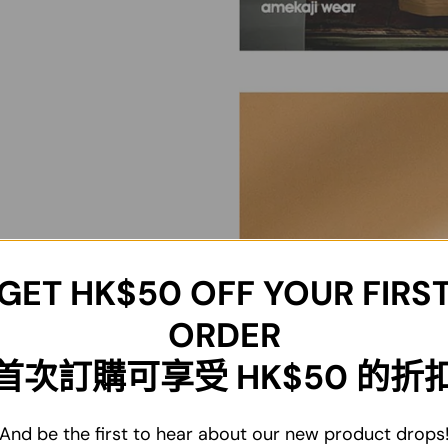
GET
HK$50
OFF YOUR FIRS
ORDER
首次訂購可享受 HK$50 的折
And be the first to hear about our new product drops