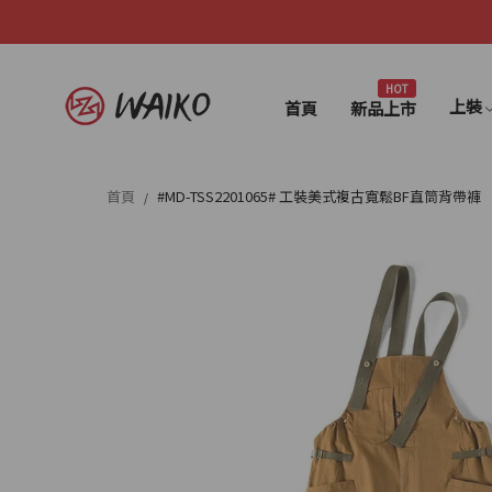
HOT
上裝
首頁
新品上市
首頁
#MD-TSS2201065# 工裝美式複古寬鬆BF直筒背帶褲
/