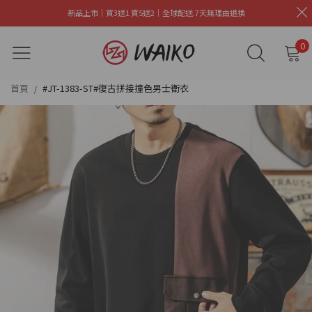
新品上市｜買3送1 買5送2｜全球配送.7天無理由退換
0
首頁
#JT-1383-ST#復古拼接撞色男士衛衣
/