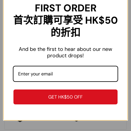
FIRST ORDER
XL
50.5cm
118cm
61cm
72cm
75-85kg
首次訂購可享受 HK$50
2XL
52cm
122cm
62cm
74cm
85-95kg
的折扣
3XL
53.5cm
126cm
63cm
76cm
90-100kg
4XL
55cm
130cm
64cm
78cm
100-110kg
And be the first to hear about our new
注：尺碼為手工測量，僅作參考作用，不作為退換貨依據。
product drops!
GET HK$50 OFF