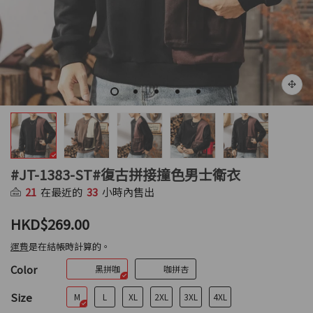
#JT-1383-ST#復古拼接撞色男士衛衣
21
在最近的
33
小時內售出
HKD$269.00
運費
是在結帳時計算的。
Color
黑拼咖
咖拼杏
Size
M
L
XL
2XL
3XL
4XL