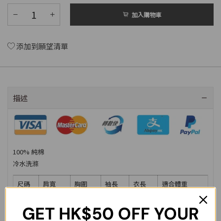
加入購物車
添加到願望清單
描述
100% 純棉
冷水洗滌
尺碼
肩寬
胸圍
袖長
衣長
適合體重
M
47.5cm
110cm
59cm
68cm
55-65kg
GET
HK$50
OFF YOUR
L
49cm
114cm
61cm
70cm
65-75kg