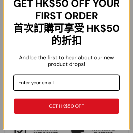
GET
HK$50
OFF YOUR
L
108cm
50cm
22cm
72cm
65-70kg
XL
114cm
53cm
24cm
75cm
70-80kg
FIRST ORDER
2XL
120cm
56cm
26cm
77cm
80-90kg
首次訂購可享受 HK$50
3XL
126cm
59cm
27cm
79cm
90-100kg
的折扣
4XL
134cm
62cm
28cm
81cm
100-110kg
5XL
144cm
65cm
29cm
83cm
110-120kg
And be the first to hear about our new
product drops!
注：尺碼為手工測量，僅作參考作用，不作為退換貨依據。
GET HK$50 OFF