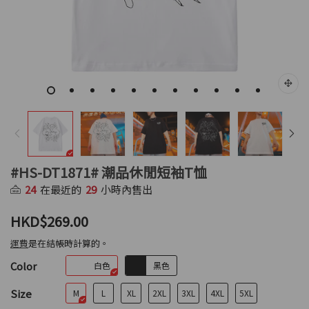
#HS-DT1871# 潮品休閒短袖T恤
24
在最近的
29
小時內售出
HKD$269.00
運費
是在結帳時計算的。
Color
白色
黑色
Size
M
L
XL
2XL
3XL
4XL
5XL