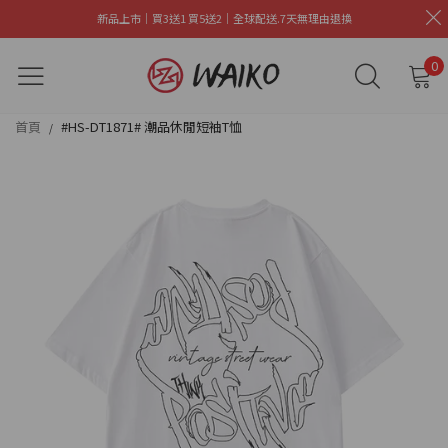
新品上市｜買3送1 買5送2｜全球配送.7天無理由退換
0
首頁
#HS-DT1871# 潮品休閒短袖T恤
/