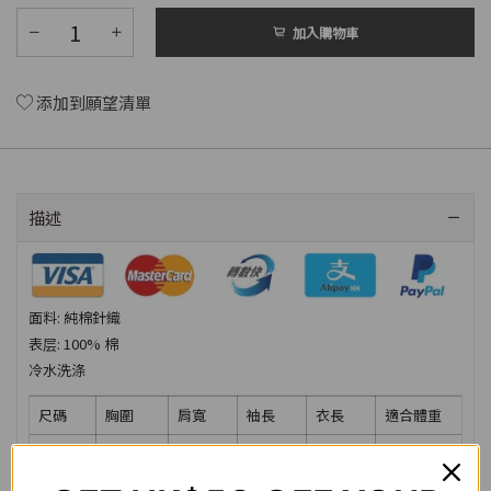
加入購物車
添加到願望清單
描述
面料: 純棉針織
表层: 100% 棉
冷水洗涤
尺碼
胸圍
肩寬
袖長
衣長
適合體重
M
102cm
47cm
20cm
69cm
55-65kg