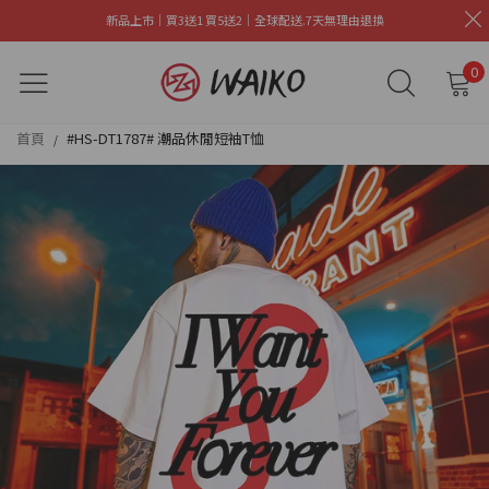
新品上市｜買3送1 買5送2｜全球配送.7天無理由退換
0
首頁
#HS-DT1787# 潮品休閒短袖T恤
/