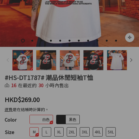
#HS-DT1787# 潮品休閒短袖T恤
16
在最近的
30
小時內售出
HKD$269.00
運費
是在結帳時計算的。
Color
白色
黑色
Size
M
L
XL
2XL
3XL
4XL
5XL