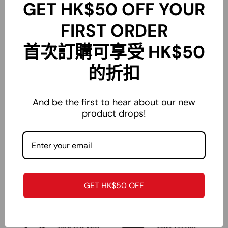
GET
HK$50
OFF YOUR
L
108cm
50cm
22cm
72cm
65-70kg
FIRST ORDER
XL
114cm
53cm
24cm
75cm
70-80kg
首次訂購可享受 HK$50
2XL
120cm
56cm
26cm
77cm
80-90kg
3XL
126cm
59cm
27cm
79cm
90-100kg
的折扣
4XL
134cm
62cm
28cm
81cm
100-110kg
And be the first to hear about our new
5XL
144cm
65cm
29cm
83cm
110-120kg
product drops!
注：尺碼為手工測量，僅作參考作用，不作為退換貨依據。
GET HK$50 OFF