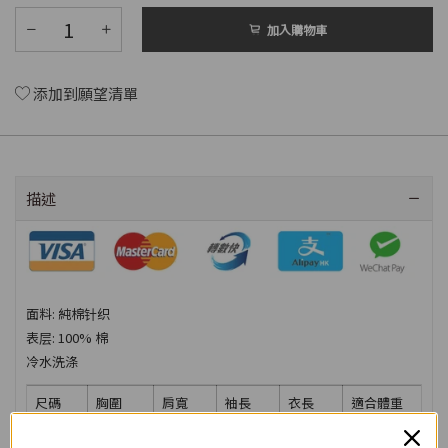
加入購物車
添加到願望清單
描述
面料: 純棉针织
表层: 100% 棉
冷水洗涤
尺碼
胸圍
肩寬
袖長
衣長
適合體重
M
102cm
47cm
20cm
69cm
55-65kg