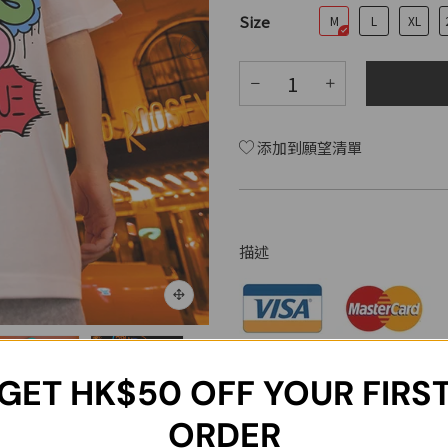
Size
M
L
XL
添加到願望清單
描述
面料: 純棉针织
表层: 100% 棉
GET
HK$50
OFF YOUR FIRS
冷水洗涤
ORDER
尺碼
胸圍
肩