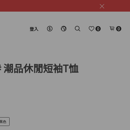
0
0
登入
65# 潮品休閒短袖T恤
黑色