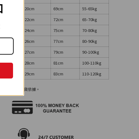
扣
7cm
20cm
69cm
55-65kg
0cm
22cm
72cm
65-70kg
!
3cm
24cm
75cm
70-80kg
6cm
26cm
77cm
80-90kg
9cm
27cm
79cm
90-100kg
2cm
28cm
81cm
100-110kg
5cm
29cm
83cm
110-120kg
，不作為退換貨依據。