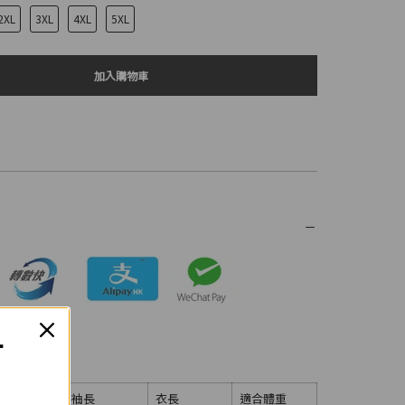
2XL
3XL
4XL
5XL
加入購物車
T
寬
袖長
衣長
適合體重