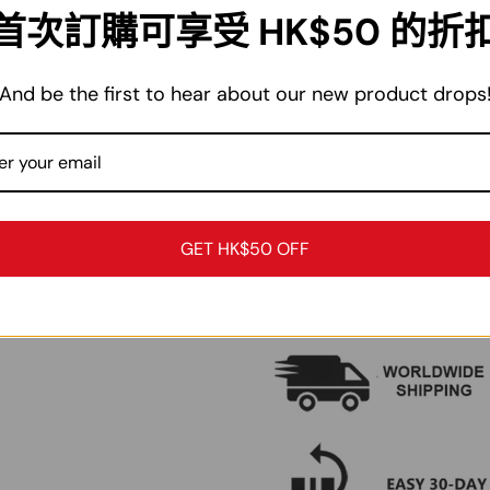
首次訂購可享受 HK$50 的折
M
102cm
4
L
108cm
5
And be the first to hear about our new product drops
XL
114cm
5
2XL
120cm
5
3XL
126cm
5
4XL
134cm
6
GET HK$50 OFF
5XL
144cm
6
注：尺碼為手工測量，僅作參考作用