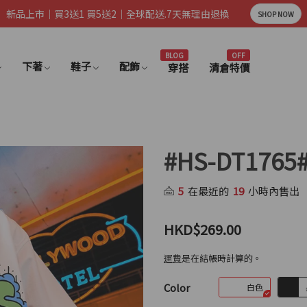
新品上市｜買3送1 買5送2｜全球配送.7天無理由退換
SHOP NOW
BLOG
OFF
下著
鞋子
配飾
穿搭
清倉特價
#HS-DT17
5
在最近的
19
小時內售出
HKD$269.00
運費
是在結帳時計算的。
Color
白色