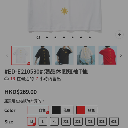
#ED-E210530# 潮品休閒短袖T恤
13
在最近的
7
小時內售出
HKD$269.00
運費
是在結帳時計算的。
Color
白色
黑色
紅色
Size
M
L
XL
2XL
3XL
4XL
5XL
6XL