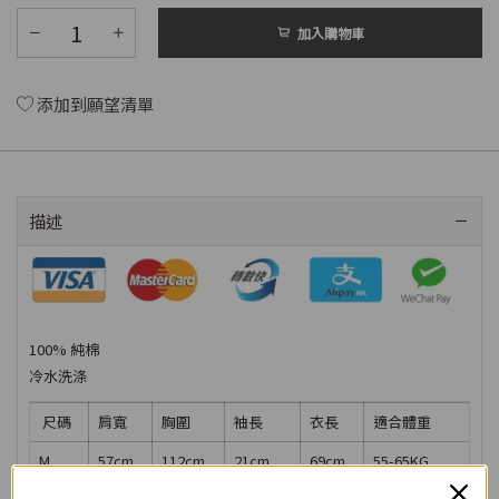
加入購物車
添加到願望清單
描述
100%
純棉
冷水洗涤
尺碼
肩寬
胸圍
袖長
衣長
適合體重
M
57
cm
112
cm
21
cm
69
cm
55-65KG