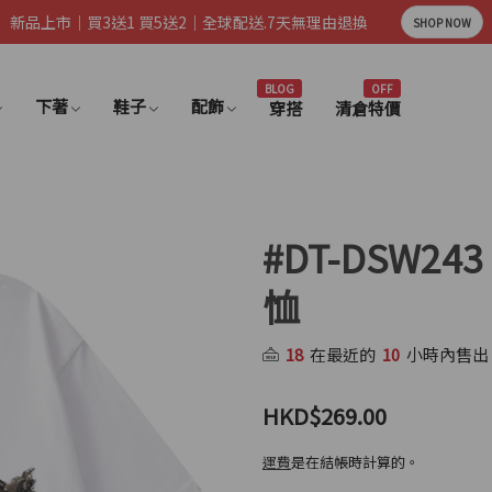
新品上市｜買3送1 買5送2｜全球配送.7天無理由退換
SHOP NOW
BLOG
OFF
下著
鞋子
配飾
穿搭
清倉特價
#DT-DSW2
恤
18
在最近的
10
小時內售出
HKD$269.00
運費
是在結帳時計算的。