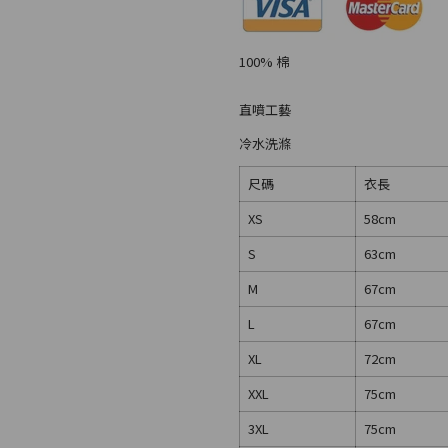
100% 棉
直噴工藝
冷水洗滌
尺碼
衣長
XS
58cm
S
63cm
M
67cm
L
67cm
XL
72cm
XXL
75cm
3XL
75cm