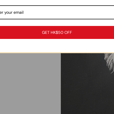
GET HK$50 OFF