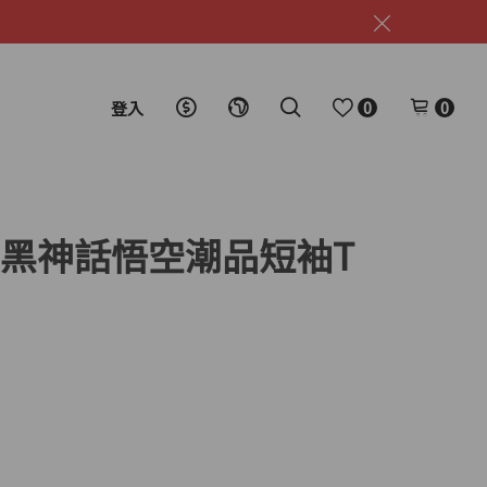
0
0
登入
43 黑神話悟空潮品短袖T