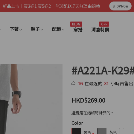
新品上市｜買3送1 買5送2｜全球配送.7天無理由退換
SHOP NOW
BLOG
OFF
下著
鞋子
配飾
穿搭
清倉特價
#A221A-K
16
在最近的
31
小時內售出
HKD$269.00
運費
是在結帳時計算的。
Color
黑色
灰色