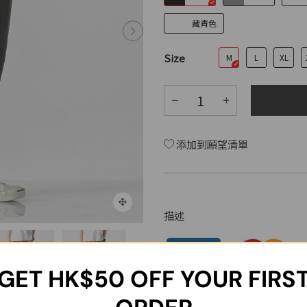
藏青色
Size
M
L
XL
添加到願望清單
描述
GET
HK$50
OFF YOUR FIRS
100% 棉
冷水洗涤