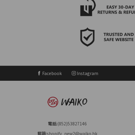
Facebook
Instagram
電話:
(852)53827146
郵箱:
shopify_new2@waiko.hk