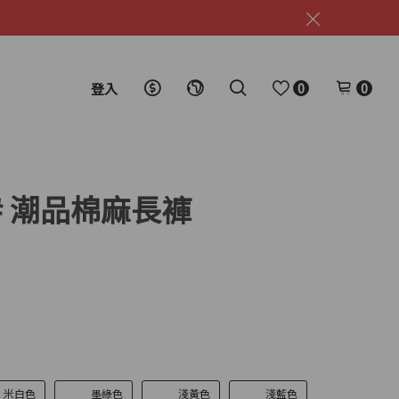
0
0
登入
29# 潮品棉麻長褲
米白色
墨綠色
淺黃色
淺藍色