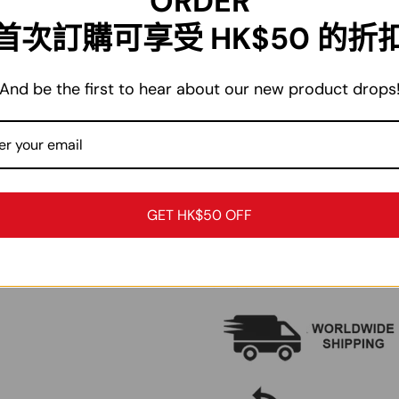
ORDER
尺碼
褲長
首次訂購可享受 HK$50 的折
M
97cm
L
98cm
And be the first to hear about our new product drops
XL
99cm
2XL
100cm
3XL
102cm
4XL
103cm
GET HK$50 OFF
5XL
104cm
注：尺碼為手工測量，僅作參考作用