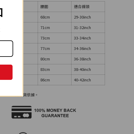
臀圍
腰圍
適合褲頭
扣
16cm
68cm
29-30inch
118.5cm
71cm
31-32inch
!
121cm
73cm
33-34inch
123.5cm
77cm
34-36inch
126cm
80cm
36-38inch
128.5cm
83cm
38-40inch
131cm
86cm
40-42inch
，不作為退換貨依據。