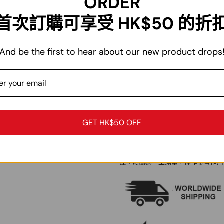
ORDER
30% 亞麻
冷水洗涤
首次訂購可享受 HK$50 的折
尺碼
胸圍
衣
M
112cm
71
And be the first to hear about our new product drops
L
116cm
73
XL
120cm
75
2XL
124cm
77
3XL
128cm
78
GET HK$50 OFF
4XL
132cm
79
注：尺碼為手工測量，僅作參考作用