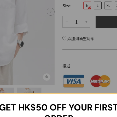
Size
M
L
XL
添加到願望清單
描述
面料:
GET
HK$50
OFF YOUR FIRS
70% 天絲