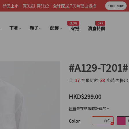
新品上市｜買3送1 買5送2｜全球配送.7天無理由退換
SHOP NOW
BLOG
OFF
下著
鞋子
配飾
穿搭
清倉特價
#A129-T2
17
在最近的
33
小時內售出
HKD$299.00
運費
是在結帳時計算的。
Color
白色