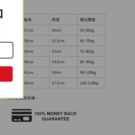
扣
長
袖長
肩寬
適合體重
.5cm
37cm
50cm
55-65kg
!
.5cm
38cm
51.5cm
65-75kg
.5cm
39cm
53cm
75-85kg
.5cm
40cm
54.5cm
85-95kg
.5cm
41cm
56cm
90-100kg
.5cm
42cm
57.5cm
100-110kg
，不作為退換貨依據。