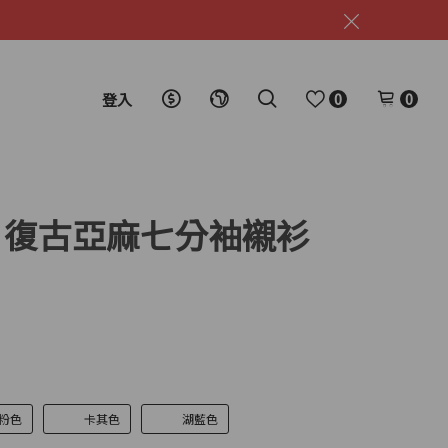
0
0
登入
01# 復古亞麻七分袖襯衫
粉色
卡其色
湖藍色