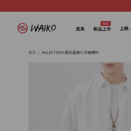
HOT
上裝
首頁
新品上市
首頁
#A129-T201# 復古亞麻七分袖襯衫
/